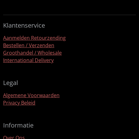
e
l
r
e
n
e
n
Klantenservice
Aanmelden Retourzending
Bestellen / Verzenden
Groothandel / Wholesale
International Delivery
Legal
Algemene Voorwaarden
Privacy Beleid
Informatie
Over Ons