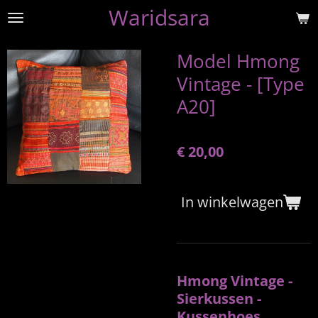
Waridsara
Ga
direct
naar
Model Hmong
de
Vintage - [Type
hoofdinhoud
A20]
€ 20,00
In winkelwagen
Hmong Vintage -
Sierkussen -
Kussenhoes