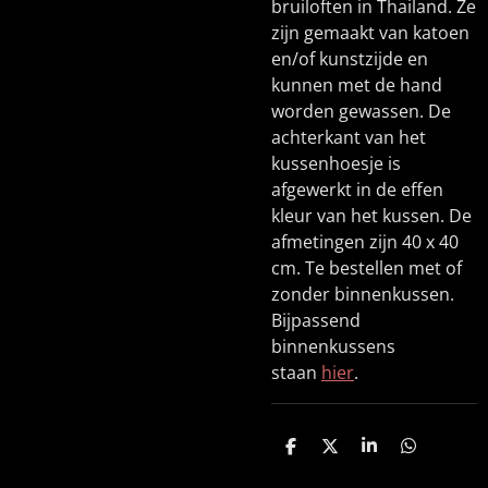
bruiloften in Thailand. Ze
zijn gemaakt van katoen
en/of kunstzijde en
kunnen met de hand
worden gewassen. De
achterkant van het
kussenhoesje is
afgewerkt in de effen
kleur van het kussen. De
afmetingen zijn 40 x 40
cm. Te bestellen met of
zonder binnenkussen.
Bijpassend
binnenkussens
staan
hier
.
D
D
S
D
e
e
h
e
l
e
a
l